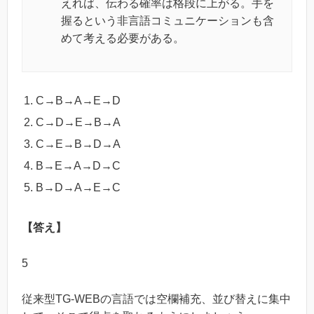
えれば、伝わる確率は格段に上がる。手を
握るという非言語コミュニケーションも含
めて考える必要がある。
C→B→A→E→D
C→D→E→B→A
C→E→B→D→A
B→E→A→D→C
B→D→A→E→C
【答え】
5
従来型TG-WEBの言語では空欄補充、並び替えに集中