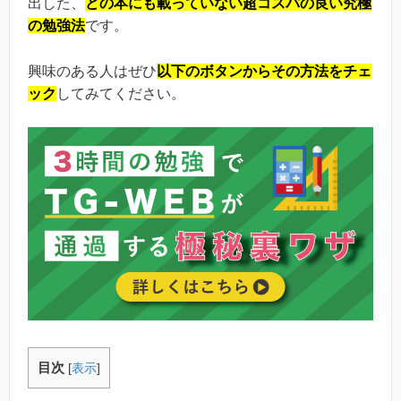
出した、
どの本にも載っていない超コスパの良い究極
の勉強法
です。
興味のある人はぜひ
以下のボタンからその方法をチェ
ック
してみてください。
目次
[
表示
]