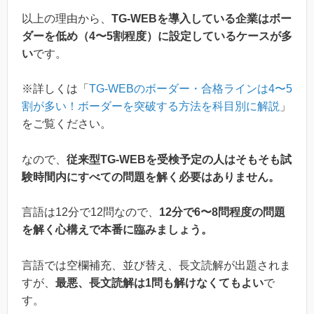
以上の理由から、
TG-WEBを導入している企業はボー
ダーを低め（4〜5割程度）に設定しているケースが多
い
です。
※詳しくは「
TG-WEBのボーダー・合格ラインは4〜5
割が多い！ボーダーを突破する方法を科目別に解説
」
をご覧ください。
なので、
従来型TG-WEBを受検予定の人はそもそも試
験時間内にすべての問題を解く必要はありません。
言語は12分で12問なので、
12分で6〜8問程度の問題
を解く心構えで本番に臨みましょう。
言語では空欄補充、並び替え、長文読解が出題されま
すが、
最悪、長文読解は1問も解けなくてもよい
で
す。