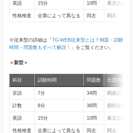
英語
15分
10問
長文読解
性格検査
企業によって異なる
同左
同左
※従来型の詳細は「
TG-WEB従来型とは？例題・試験
時間・問題数もすべて解説！
」をご覧ください。
＜新型＞
科目
試験時間
問題数
出題内容
言語
7分
34問
同義語・対
計数
8分
36問
四則逆算、
英語
15分
10問
長文読解
性格検査
企業によって異なる
同左
同左