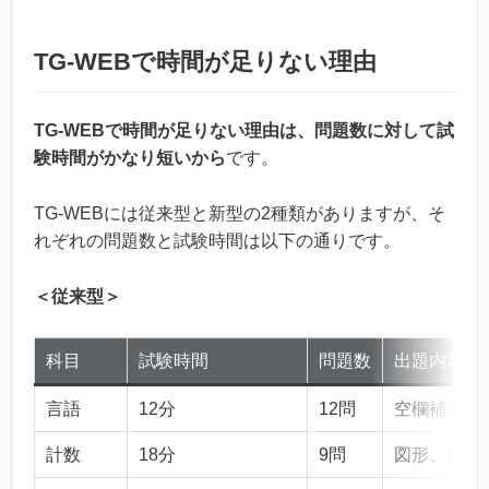
TG-WEBで時間が足りない理由
TG-WEBで時間が足りない理由は、問題数に対して試
験時間がかなり短いから
です。
TG-WEBには従来型と新型の2種類がありますが、そ
れぞれの問題数と試験時間は以下の通りです。
＜従来型＞
科目
試験時間
問題数
出題内容
言語
12分
12問
空欄補充、
計数
18分
9問
図形、推論