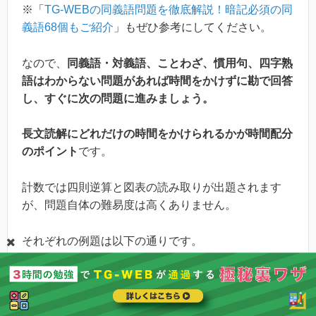
※「
TG-WEBの同義語問題を徹底解説！暗記必須の同
義語68個もご紹介
」もぜひ参考にしてください。
なので、
同義語・対義語、ことわざ、慣用句、四字熟
語はわからない問題があれば時間をかけずに勘で回答
し、すぐに次の問題に進みましょう。
長文読解にどれだけの時間をかけられるかが時間配分
のポイント
です。
計数では四則逆算と図表の読み取りが出題されます
が、問題自体の難易度は高くありません。
それぞれの例題は以下の通りです。
【四則逆算の例題】
□にあてはまる数字を1〜5の中から選びなさい。