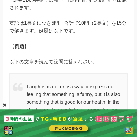
されます。
英語は1長文につき5問、合計で10問（2長文）を15分
で解きます。例題は以下です。
【例題】
以下の文章を読んで設問に答えなさい。
Laughter is not only a way to express our
feeling that something is funny, but it is also
something that is good for our health. In the
short term, it can help to relax muscles and
improve blood flow, and in the long term, it
can make our bodies better at fighting
diseases. Researchers have been