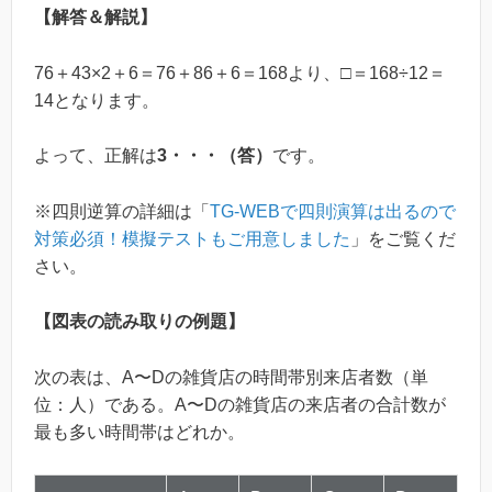
【解答＆解説】
76＋43×2＋6＝76＋86＋6＝168より、□＝168÷12＝
14となります。
よって、正解は
3・・・（答）
です。
※四則逆算の詳細は「
TG-WEBで四則演算は出るので
対策必須！模擬テストもご用意しました
」をご覧くだ
さい。
【図表の読み取りの例題】
次の表は、A〜Dの雑貨店の時間帯別来店者数（単
位：人）である。A〜Dの雑貨店の来店者の合計数が
最も多い時間帯はどれか。