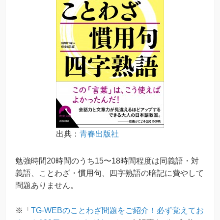
出典：
青春出版社
勉強時間20時間のうち15〜18時間程度は同義語・対
義語、ことわざ・慣用句、四字熟語の暗記に費やして
問題ありません。
※「
TG-WEBのことわざ問題をご紹介！必ず覚えてお