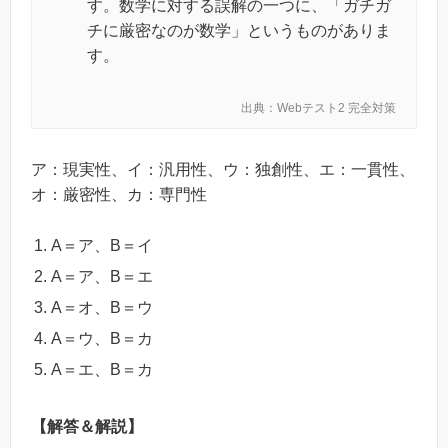
す。数学に対する誤解の一つに、「ガチガ
チに厳密なのが数学」というものがありま
す。
出典：Webテスト2 完全対策
ア：現実性、イ：汎用性、ウ：独創性、エ：一貫性、
オ：厳密性、カ：専門性
A＝ア、B＝イ
A＝ア、B＝エ
A＝オ、B＝ウ
A＝ウ、B＝カ
A＝エ、B＝カ
【解答＆解説】