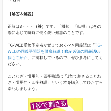
【解答＆解説】
正解は
3・・・（答）
です。「機知」「転機」はその
場に応じて瞬時に働く鋭い知恵のことです。
TG-WEB受検予定者が覚えておくべき同義語は「
TG-
WEBの同義語問題を徹底解説！暗記必須の同義語68
個もご紹介
」に掲載しているので、ぜひ参考にしてく
ださい。
ことわざ・慣用句・四字熟語は「1秒で刺さることわ
ざ・慣用句・四字熟語」という本を購入してひたすら
暗記しましょう。