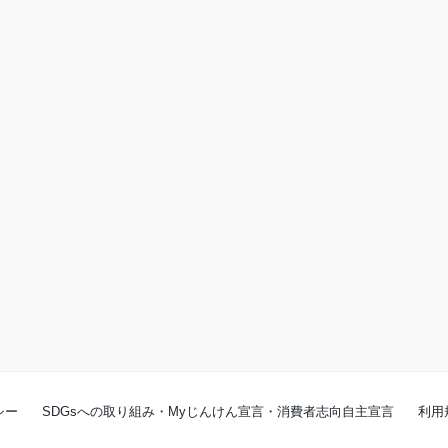
シー
SDGsへの取り組み・Myじんけん宣言・消費者志向自主宣言
利用