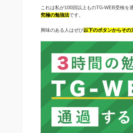
これは私が100回以上ものTG-WEB受検
究極の勉強法
です。
興味のある人はぜひ
以下のボタンからその